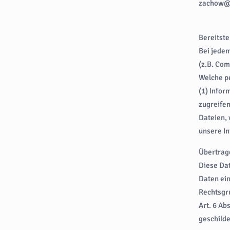
zachow@s
Bereitste
Bei jedem
(z.B. Com
Welche p
(1) Infor
zugreifen
Dateien, 
unsere In
Übertra
Diese Da
Daten ein
Rechtsgr
Art. 6 Ab
geschild