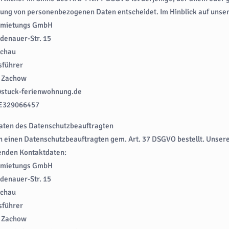
ung von personenbezogenen Daten entscheidet. Im Hinblick auf unsere 
rmietungs GmbH
denauer-Str. 15
achau
sführer
o Zachow
tuck-ferienwohnung.de
DE329066457
aten des Datenschutzbeauftragten
n einen Datenschutzbeauftragten gem. Art. 37 DSGVO bestellt. Unser
enden Kontaktdaten:
rmietungs GmbH
denauer-Str. 15
achau
sführer
o Zachow