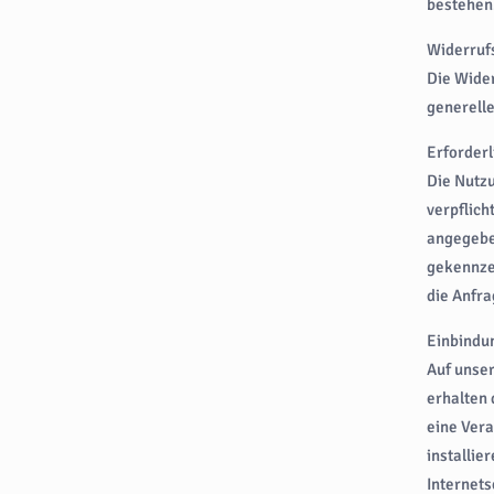
bestehen
Widerruf
Die Wider
generell
Erforder
Die Nutzu
verpflich
angegebe
gekennzei
die Anfra
Einbindu
Auf unser
erhalten 
eine Vera
installie
Internets