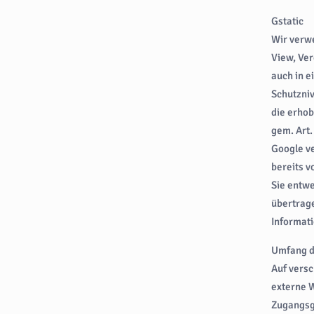
Gstatic
Wir verw
View, Ver
auch in e
Schutzniv
die erho
gem. Art.
Google ve
bereits v
Sie entwe
übertrage
Informat
Umfang d
Auf vers
externe W
Zugangsge