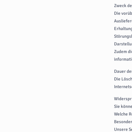
Zweck de
Die vorüb
Ausliefe
Erhaltung
Störungsb
Darstellu
Zudem die
informat
Dauer de
Die Lösch
Internets
Widerspr
Sie könn
Welche Re
Besonder
Unsere Se