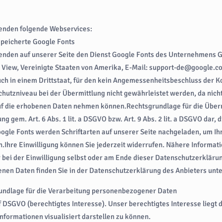
enden folgende Webservices:
speicherte Google Fonts
enden auf unserer Seite den Dienst Google Fonts des Unternehmens 
 View, Vereinigte Staaten von Amerika, E-Mail: support-de@google.c
uch in einem Drittstaat, für den kein Angemessenheitsbeschluss der 
chutzniveau bei der Übermittlung nicht gewährleistet werden, da nicht
auf die erhobenen Daten nehmen können.Rechtsgrundlage für die Überm
ung gem. Art. 6 Abs. 1 lit. a DSGVO bzw. Art. 9 Abs. 2 lit. a DSGVO dar,
ogle Fonts werden Schriftarten auf unserer Seite nachgeladen, um Ihn
.Ihre Einwilligung können Sie jederzeit widerrufen. Nähere Informati
bei der Einwilligung selbst oder am Ende dieser Datenschutzerkläru
nen Daten finden Sie in der Datenschutzerklärung des Anbieters unter
undlage für die Verarbeitung personenbezogener Daten
t. f DSGVO (berechtigtes Interesse). Unser berechtigtes Interesse liegt 
nformationen visualisiert darstellen zu können.