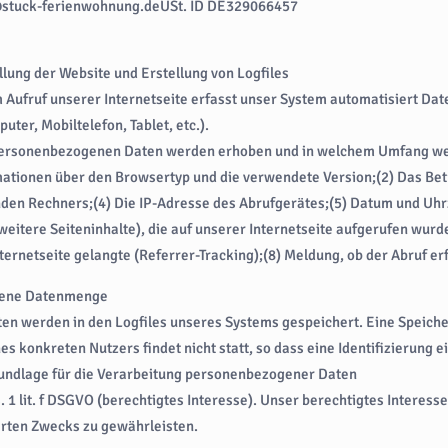
tuck-ferienwohnung.deUSt. ID DE329066457
llung der Website und Erstellung von Logfiles
 Aufruf unserer Internetseite erfasst unser System automatisiert Da
puter, Mobiltelefon, Tablet, etc.).
ersonenbezogenen Daten werden erhoben und in welchem Umfang wer
mationen über den Browsertyp und die verwendete Version;(2) Das Be
den Rechners;(4) Die IP-Adresse des Abrufgerätes;(5) Datum und Uhrze
weitere Seiteninhalte), die auf unserer Internetseite aufgerufen wur
ternetseite gelangte (Referrer-Tracking);(8) Meldung, ob der Abruf er
gene Datenmenge
ten werden in den Logfiles unseres Systems gespeichert. Eine Spei
es konkreten Nutzers findet nicht statt, so dass eine Identifizierung e
undlage für die Verarbeitung personenbezogener Daten
s. 1 lit. f DSGVO (berechtigtes Interesse). Unser berechtigtes Interes
erten Zwecks zu gewährleisten.