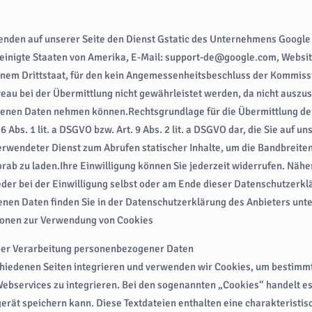
enden auf unserer Seite den Dienst Gstatic des Unternehmens Google
einigte Staaten von Amerika, E-Mail: support-de@google.com, Websit
inem Drittstaat, für den kein Angemessenheitsbeschluss der Kommissi
eau bei der Übermittlung nicht gewährleistet werden, da nicht auszusc
benen Daten nehmen können.Rechtsgrundlage für die Übermittlung der
 6 Abs. 1 lit. a DSGVO bzw. Art. 9 Abs. 2 lit. a DSGVO dar, die Sie auf un
rwendeter Dienst zum Abrufen statischer Inhalte, um die Bandbreite
orab zu laden.Ihre Einwilligung können Sie jederzeit widerrufen. Näh
der bei der Einwilligung selbst oder am Ende dieser Datenschutzerk
nen Daten finden Sie in der Datenschutzerklärung des Anbieters unter
ionen zur Verwendung von Cookies
er Verarbeitung personenbezogener Daten
chiedenen Seiten integrieren und verwenden wir Cookies, um bestimm
ebservices zu integrieren. Bei den sogenannten „Cookies“ handelt es 
rät speichern kann. Diese Textdateien enthalten eine charakteristis