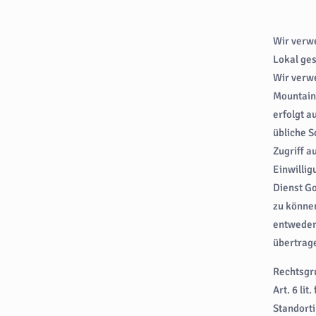
Wir verw
Lokal ge
Wir verw
Mountain
erfolgt a
übliche S
Zugriff 
Einwillig
Dienst Go
zu können
entweder 
übertrage
Rechtsgr
Art. 6 li
Standorti